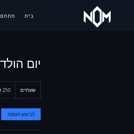
בית
מתחם ג
יום הולד
250
שקלים
שעתיים
ש
חדשים
ע
ת
י
לביצוע הזמנה
י
ם