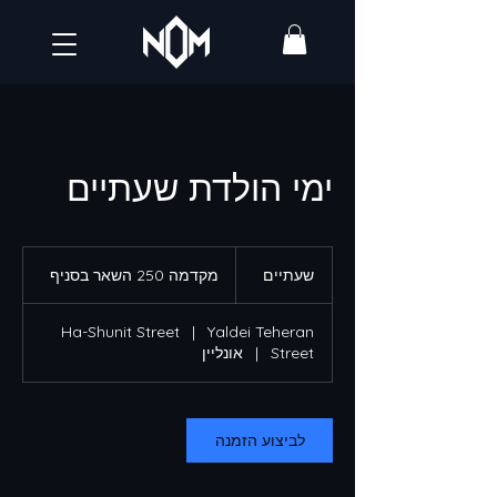
ימי הולדת שעתיים
מקדמה
250
שעתיים
ש
מקדמה 250 השאר בסניף
השאר
בסניף
ע
ת
Ha-Shunit Street
|
Yaldei Teheran
י
Street
|
אונליין
י
ם
לביצוע הזמנה