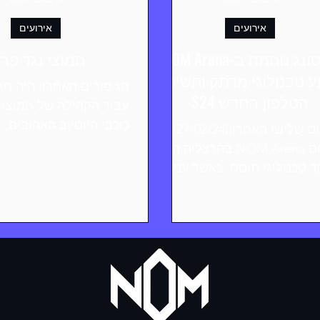
אירועים
אירועים
סמסונג נוחתת ב-NOM Arena:
חמוצי נגד פרי
ע טכנולוגי מרתק וחשיפת
חג פורים האחרון היה חגי
הטלפון החדש S24
עבור הקהילה של חמוצי ופ
כוכבי היוטיוב האהובים. 
ביום שלישי האחרון(27/02/24),
מתחם NOM Arena בהרצליה הפך
NOM Arena...
ד טכנולוגי תוסס, כאשר ענקית
נולוגיה סמסונג אלקטרוניקס
ערכה אירוע דגל...