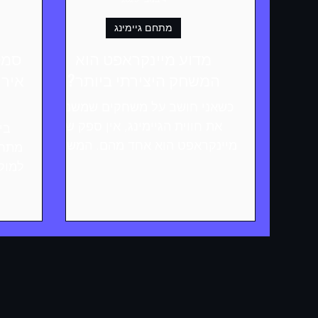
מתחם גיימינג
מדוע מיינקראפט הוא
המשחק היצירתי ביותר?
אירו
כשאני חושב על משחקים שמשנים
את חווית הגיימינג, אין ספק ש
מיינקראפט הוא אחד מהם. המשחק
הזה מציע חופש יצירתי שאין לו
למוק
גבולות, ומאפשר לכל אחד לבטא
הטכ
את עצמו בדרכים ייחודיות ומרתקות.
במתחמים החדישים שלנו
בהרצליה, ראשון לציון וראש העין,
אנחנו מזמינים אתכם לחוות את
העולם המופלא של המשחק הזה,
בין אם דרך חוגים, קייטנות או