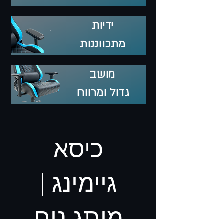
ידיות
מתכווננות
מושב
גדול ומרווח
כיסא
גיימינג |
מותג נום