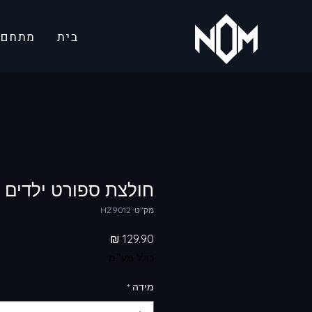
בית
מתחם ג
חולצת ספורט ילדים -
מק"ט: HZ9012
מחיר
כולל מע״מ
מידה
*