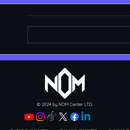
ts place third in VRL
NOM Legion announc
East: Surge - Stage 2
roster changes ahe
MEDUSA S
© 2024 by NOM Center LTD.