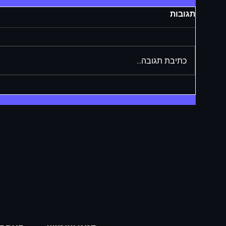
תגובות
כתיבת תגובה...
e new
NOM FIFA take home $10,000+
ad of
in FGS Playoffs
eries